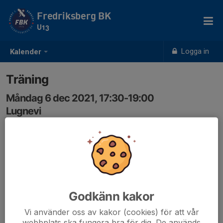
Fredriksberg BK
U13
Logga in
Kalender
Träning
Måndag 6 dec 2021, 17:30-19:00
Lugnevi
Samling: 17:30
Godkänn kakor
Vi använder oss av kakor (cookies) för att vår
webbplats ska fungera bra för dig. De används