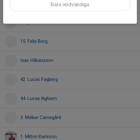
43. Billy Karstensson
Bara nödvändiga
9. Björn Elmerot
15. Felix Borg
Isac Håkansson
42. Lucas Fagberg
44. Lucas Nghiem
3. Melker Carnegård
1. Milton Karlsson