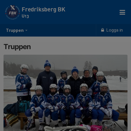
Fredriksberg BK
U13
Logga in
Truppen
Truppen