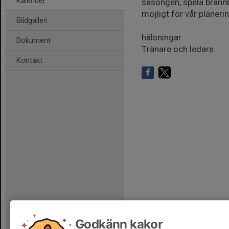
Kalender
säsongen, spela brännb
möjligt för vår planeri
Bildgalleri
hälsningar
Dokument
Tränare och ledare
Kontakt
Godkänn kakor