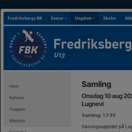
Fredriksbergs BK
Senior
Ungdom
Skolor
All
Fredriksber
U13
Samling
Hem
Onsdag 10 aug 20
Nyheter
Lugnevi
Truppen
Samling: 17:30
Matcher
Säsongsupptakt på Lu