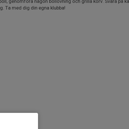
oll, genomföra någon bollövning och grilla korv. Svara på k
ng. Ta med dig din egna klubba!