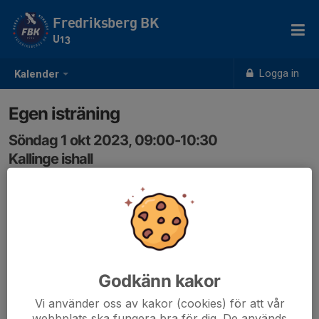
Fredriksberg BK
U13
Logga in
Kalender
Egen isträning
Söndag 1 okt 2023, 09:00-10:30
Kallinge ishall
Samling: 09:00
U9 tränar på ena planhalvan. De som vill kan komma och
träna på egen hand på andra halvan. Ledare finns till U9
som hjälper till med materiel.
Godkänn kakor
Vi använder oss av kakor (cookies) för att vår
webbplats ska fungera bra för dig. De används