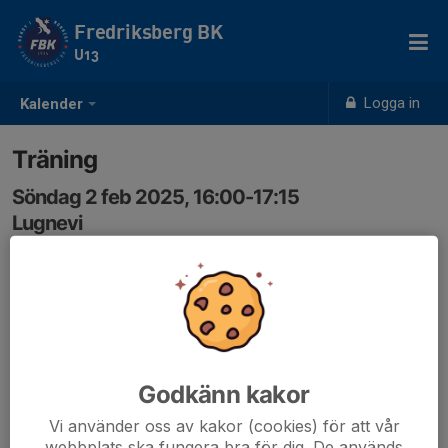
Fredriksberg BK
U13
Logga in
Kalender
Träning
Söndag 2 feb 2025, 16:00-17:15
Lugnevi
Samling: 16:00
Godkänn kakor
Vi använder oss av kakor (cookies) för att vår
webbplats ska fungera bra för dig. De används