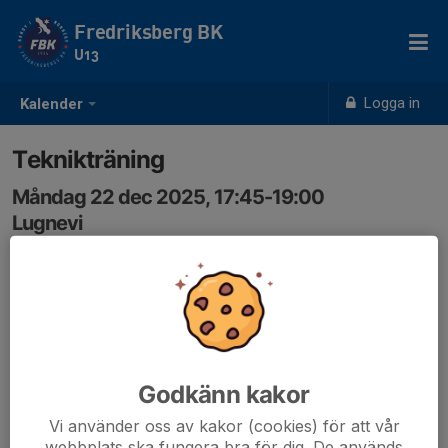
Fredriksberg BK
U13
Logga in
Kalender
Teknikträning
Måndag 22 dec 2025, 17:45-19:00
Lugnevi
Samling: 17:35
Godkänn kakor
Vi använder oss av kakor (cookies) för att vår
webbplats ska fungera bra för dig. De används