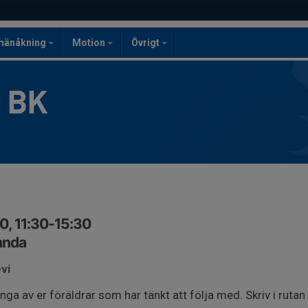
mänåkning
Motion
Övrigt
g BK
0, 11:30-15:30
anda
vi
ga av er föräldrar som har tänkt att följa med. Skriv i rutan 