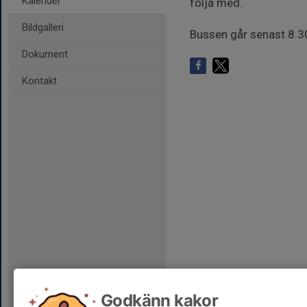
Kalender
följa med.
Bildgalleri
Bussen går senast 8.3
Dokument
Kontakt
Godkänn kakor