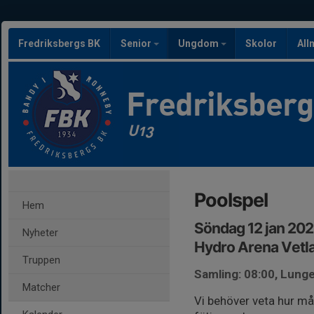
Fredriksbergs BK
Senior
Ungdom
Skolor
All
Fredriksber
U13
Poolspel
Hem
Söndag 12 jan 202
Nyheter
Hydro Arena Vetl
Truppen
Samling: 08:00, Lunge
Matcher
Vi behöver veta hur mån