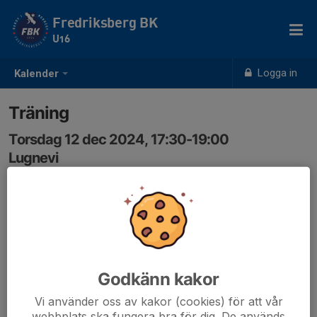
Fredriksberg BK
U16
Logga in
Kalender
Träning
Torsdag 12 dec 2024, 17:30-19:00
Lugnevi
Samling: 17:30
Godkänn kakor
Vi använder oss av kakor (cookies) för att vår
webbplats ska fungera bra för dig. De används