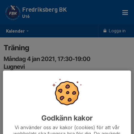
Fredriksberg BK
U16
Logga in
Kalender
Träning
Måndag 4 jan 2021, 17:30-19:00
Lugnevi
Samling: 17:30
Godkänn kakor
Vi använder oss av kakor (cookies) för att vår
webbplats ska fungera bra för dig. De används