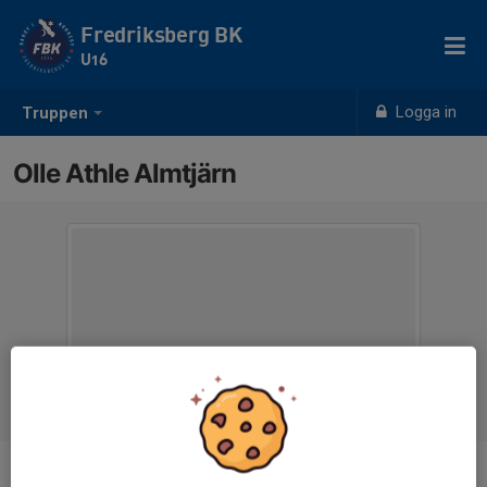
Fredriksberg BK
U16
Logga in
Truppen
Olle Athle Almtjärn
Position
-