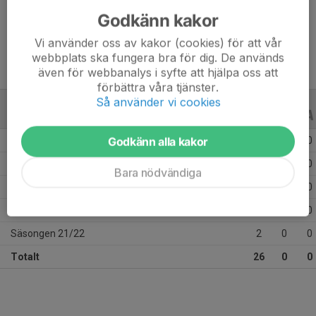
Godkänn kakor
Ålder
15 år
Vi använder oss av kakor (cookies) för att vår
webbplats ska fungera bra för dig. De används
även för webbanalys i syfte att hjälpa oss att
förbättra våra tjänster.
Så använder vi cookies
ALLA SERIER
ALLA ÅR
Godkänn alla kakor
Säsongen 25/26
5
0
0
Säsongen 24/25
12
0
0
Bara nödvändiga
Säsongen 23/24
6
0
0
Säsongen 22/23
1
0
0
Säsongen 21/22
2
0
0
Totalt
26
0
0