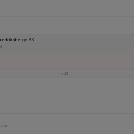
Fredriksbergs BK
na
v.43
rena