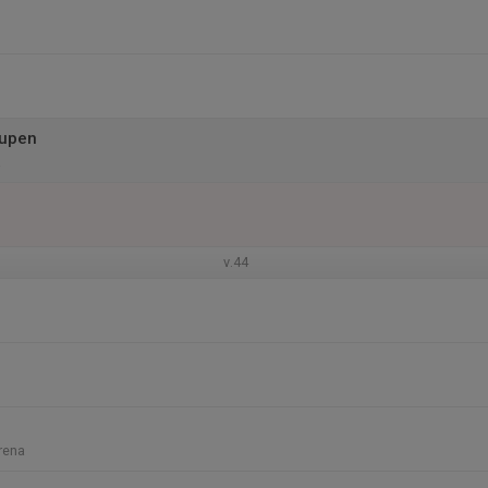
upen
a
v.44
rena