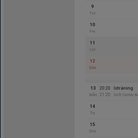
9
Tor
10
Fre
11
Lör
12
Sön
13
20:20
Isträning
21:20
Mån
Soft Center A
14
Tis
15
Ons