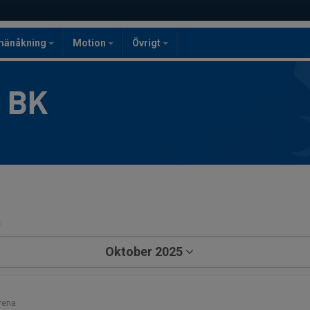
mänåkning
Motion
Övrigt
g BK
a
Oktober 2025
rena