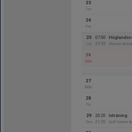
23
Tor
24
Fre
25
07:00
Höglandsc
23:59
Lör
Stinsen Aren
26
Sön
27
Mån
28
Tis
29
20:20
Isträning
21:20
Ons
Soft Center A