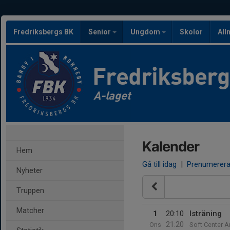
Fredriksbergs BK
Senior
Ungdom
Skolor
All
Fredriksber
A-laget
Kalender
Hem
Gå till idag
|
Prenumerer
Nyheter
Truppen
Matcher
1
20:10
Isträning
21:20
Ons
Soft Center A