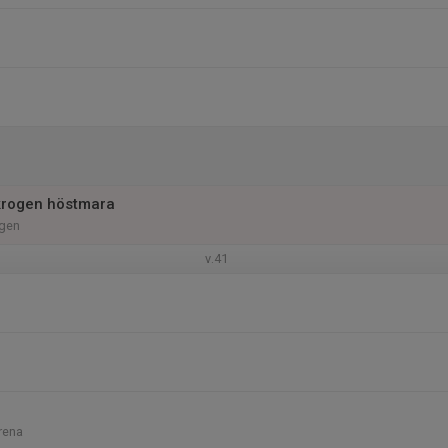
krogen höstmara
ogen
v.41
rena