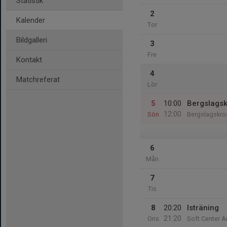
Statistik
2
Kalender
Tor
Bildgalleri
3
Fre
Kontakt
4
Matchreferat
Lör
5
10:00
Bergslags
12:00
Sön
Bergslagskr
6
Mån
7
Tis
8
20:20
Isträning
21:20
Ons
Soft Center A