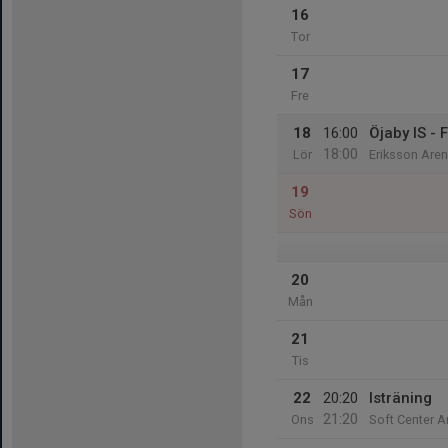
16
Tor
17
Fre
18
16:00
Öjaby IS - 
18:00
Lör
Eriksson Are
19
Sön
20
Mån
21
Tis
22
20:20
Isträning
21:20
Ons
Soft Center A