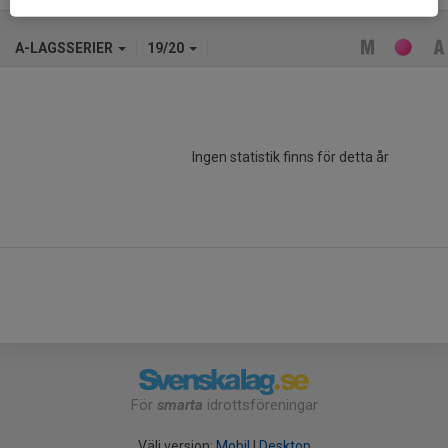
A-LAGSSERIER
19/20
Ingen statistik finns för detta år
För
smarta
idrottsföreningar
Välj version:
Mobil
|
Desktop