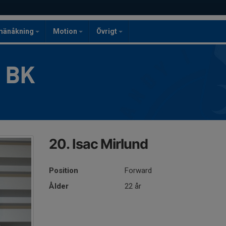
mänåkning
Motion
Övrigt
g BK
20. Isac Mirlund
Position
Forward
Ålder
22 år