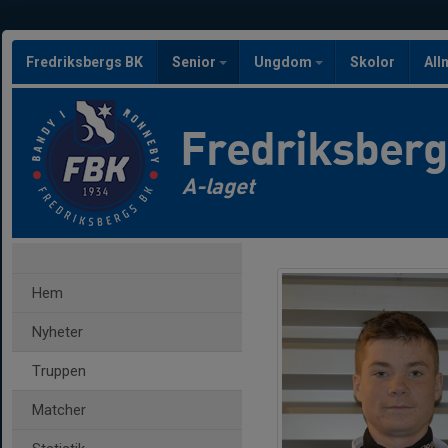
Fredriksbergs BK
Senior
Ungdom
Skolor
All
Fredriksber
A-laget
Hem
Nyheter
Truppen
Matcher