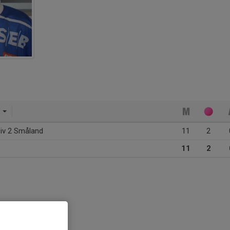
3
iv 2 Småland
11
2
11
2