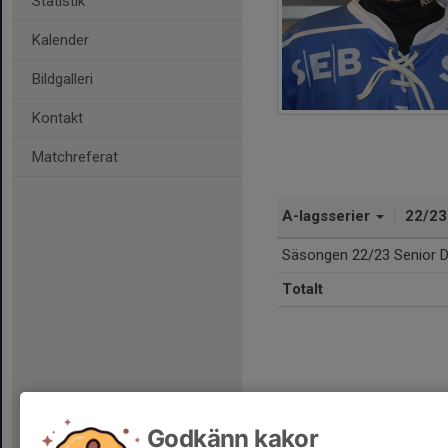
Statistik
Kalender
Bildgalleri
Kontakt
Matchreferat
A-lagsserier
22/2
Säsongen 22/23 Senior D
Totalt
Godkänn kakor