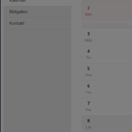
Kalender
2
Bildgalleri
Sön
Kontakt
3
Mån
4
Tis
5
Ons
6
Tor
7
Fre
8
Lör