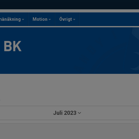
mänåkning
Motion
Övrigt
g BK
a
Juli 2023