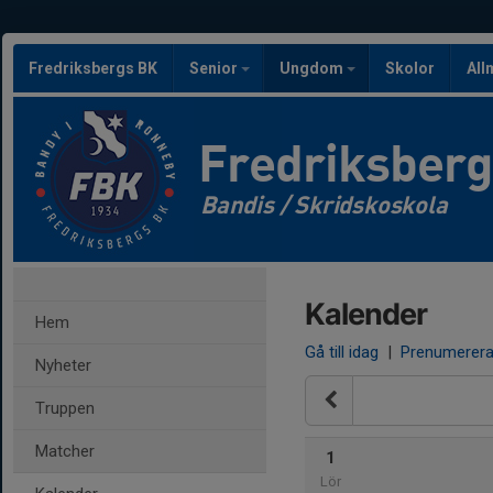
Fredriksbergs BK
Senior
Ungdom
Skolor
All
Fredriksber
Bandis / Skridskoskola
Kalender
Hem
Gå till idag
|
Prenumerer
Nyheter
Truppen
Matcher
1
Lör