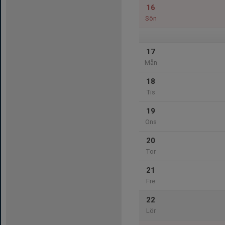
16
Sön
17
Mån
18
Tis
19
Ons
20
Tor
21
Fre
22
Lör