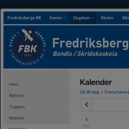
Fredriksbergs BK
Senior
Ungdom
Skolor
All
Fredriksber
Bandis / Skridskoskola
Kalender
Hem
Gå till idag
|
Prenumerer
Nyheter
Truppen
Matcher
1
Fre