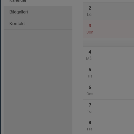
Kalender
2
Bildgalleri
Lör
Kontakt
3
Sön
4
Mån
5
Tis
6
Ons
7
Tor
8
Fre