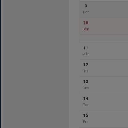
9
Lör
10
Sön
11
Mån
12
Tis
13
Ons
14
Tor
15
Fre