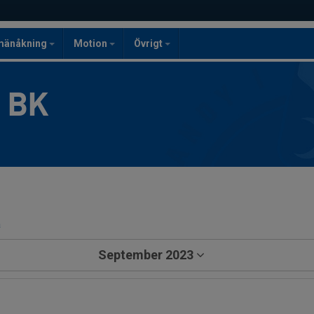
mänåkning
Motion
Övrigt
g BK
a
September 2023