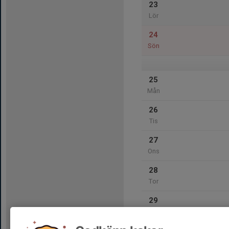
23
Lör
24
Sön
25
Mån
26
Tis
27
Ons
28
Tor
29
Fre