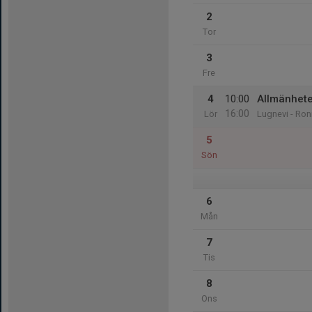
2
Tor
3
Fre
4
10:00
Allmänhete
16:00
Lör
Lugnevi - Ron
5
Sön
6
Mån
7
Tis
8
Ons