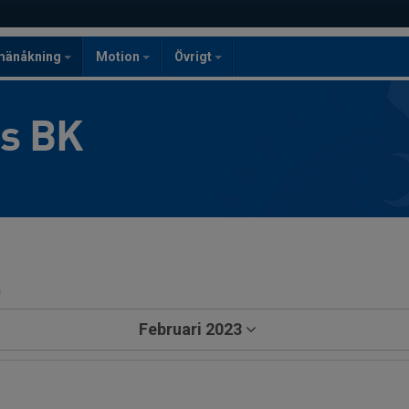
mänåkning
Motion
Övrigt
gs BK
a
Februari 2023