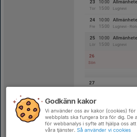
23
10:00
Allmänhete
15:00
Tor
Lugnevi
24
10:00
Allmänhete
15:00
Fre
Lugnevi - Ron
25
10:00
Allmänhet
15:00
Lör
Lugnevi
26
Sön
27
Mån
Godkänn kakor
28
Tis
Vi använder oss av kakor (cookies) för 
webbplats ska fungera bra för dig. De
för webbanalys i syfte att hjälpa oss att
våra tjänster.
Så använder vi cookies