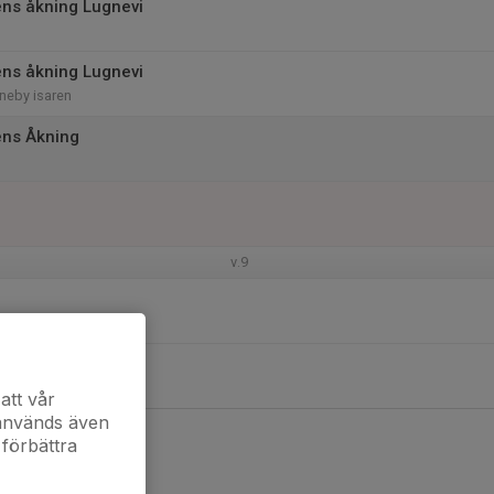
ns åkning Lugnevi
ns åkning Lugnevi
neby isaren
ens Åkning
v.9
att vår
 används även
 förbättra