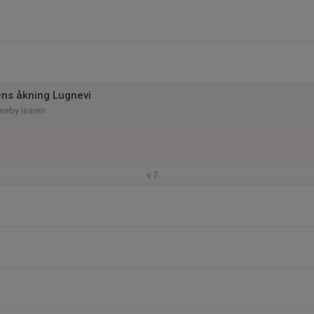
ns åkning Lugnevi
neby isaren
v.7