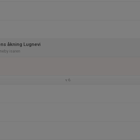
ns åkning Lugnevi
neby isaren
v.6