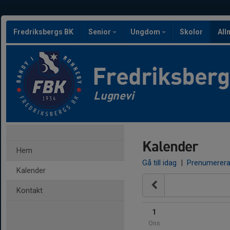
Fredriksbergs BK
Senior
Ungdom
Skolor
All
Fredriksber
Lugnevi
Kalender
Hem
Gå till idag
|
Prenumerer
Kalender
Kontakt
1
Ons