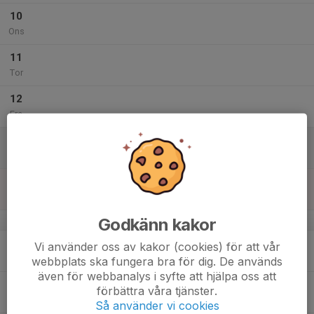
10
Ons
11
Tor
12
Fre
13
Lör
14
Sön
Godkänn kakor
v.20
15
Vi använder oss av kakor (cookies) för att vår
Mån
webbplats ska fungera bra för dig. De används
även för webbanalys i syfte att hjälpa oss att
16
förbättra våra tjänster.
Tis
Så använder vi cookies