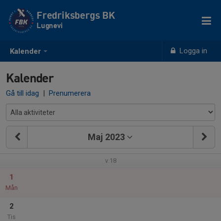
Fredriksbergs BK
Lugnevi
Logga in
Kalender
Kalender
Gå till idag
|
Prenumerera
Maj 2023
v.18
1
Mån
2
Tis