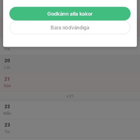
17
Ons
Godkänn alla kakor
18
Bara nödvändiga
Tor
19
Fre
20
Lör
21
Sön
v.21
22
Mån
23
Tis