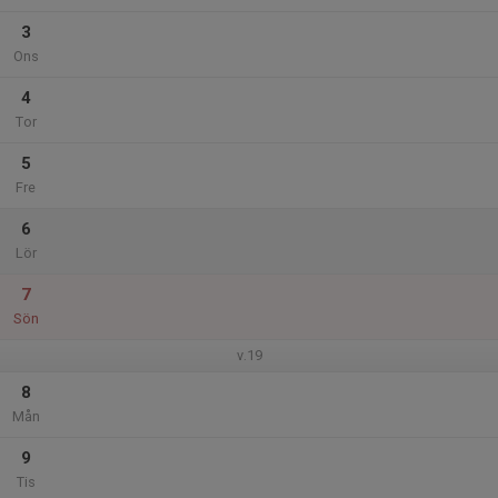
3
Ons
4
Tor
5
Fre
6
Lör
7
Sön
v.19
8
Mån
9
Tis