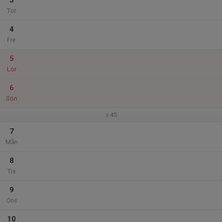
3
Tor
4
Fre
5
Lör
6
Sön
v.45
7
Mån
8
Tis
9
Ons
10