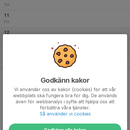
Tor
11
Fre
12
Lör
13
Sön
v.46
14
Godkänn kakor
Mån
Vi använder oss av kakor (cookies) för att vår
15
webbplats ska fungera bra för dig. De används
Tis
även för webbanalys i syfte att hjälpa oss att
förbättra våra tjänster.
16
Så använder vi cookies
Ons
17
Godkänn alla kakor