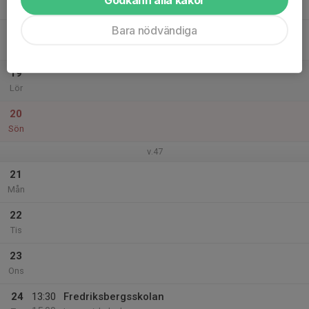
Tor
Bara nödvändiga
18
Fre
19
Lör
20
Sön
v.47
21
Mån
22
Tis
23
Ons
24
13:30
Fredriksbergsskolan