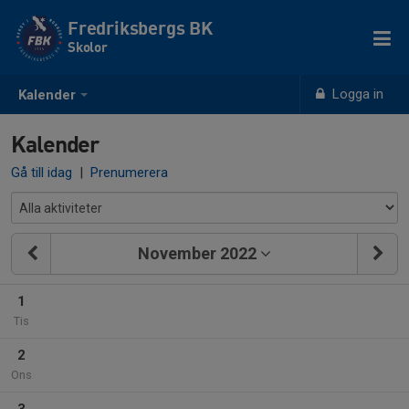
Fredriksbergs BK
Skolor
Logga in
Kalender
Kalender
Gå till idag
|
Prenumerera
November 2022
1
Tis
2
Ons