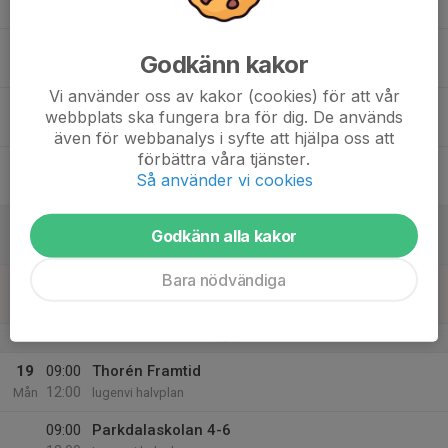
14:00
Lugnevi, halvplan
14:00
Espedalsskolan
Godkänn kakor
15:00
Lugnevi helplan
Vi använder oss av kakor (cookies) för att vår
15
13:30
Fredriksbergskolan
webbplats ska fungera bra för dig. De används
15:00
Tor
Lugnevi, halvplan
även för webbanalys i syfte att hjälpa oss att
förbättra våra tjänster.
16
09:00
Thorén Framtid
Så använder vi cookies
11:15
Fre
Lugnevi, halvplan
17
Godkänn alla kakor
Lör
Bara nödvändiga
18
Sön
v.51
19
09:00
Thorén Framtid
12:00
Mån
lugenvi halvplan
09:00
Parkdalaskolan 4-6