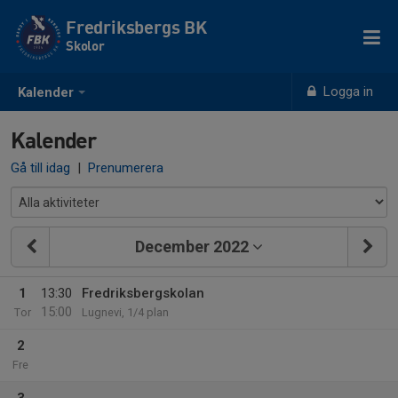
Fredriksbergs BK
Skolor
Logga in
Kalender
Kalender
Gå till idag
|
Prenumerera
December 2022
1
13:30
Fredriksbergskolan
15:00
Tor
Lugnevi, 1/4 plan
2
Fre