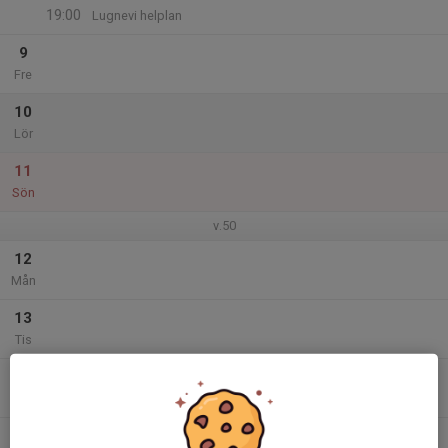
19:00
Lugnevi helplan
9
Fre
10
Lör
11
Sön
v.50
12
Mån
13
Tis
14
10:00
Espedalsskolan
11:30
Ons
Lugnevi halvplan
12:40
G-Klaven