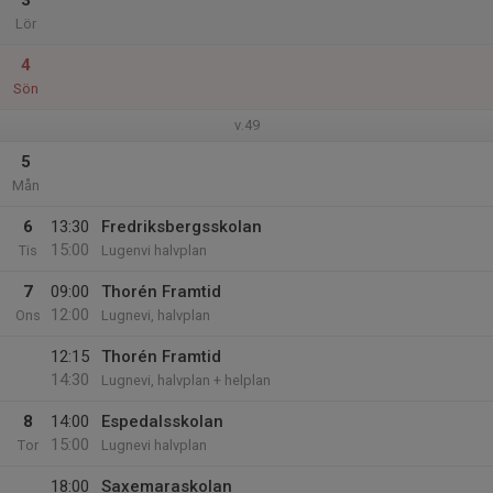
3
Lör
4
Sön
v.49
5
Mån
6
13:30
Fredriksbergsskolan
15:00
Tis
Lugenvi halvplan
7
09:00
Thorén Framtid
12:00
Ons
Lugnevi, halvplan
12:15
Thorén Framtid
14:30
Lugnevi, halvplan + helplan
8
14:00
Espedalsskolan
15:00
Tor
Lugnevi halvplan
18:00
Saxemaraskolan