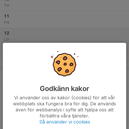
Tor
11
Fre
12
Lör
13
Sön
v.29
14
Mån
Godkänn kakor
15
Vi använder oss av kakor (cookies) för att vår
Tis
webbplats ska fungera bra för dig. De används
även för webbanalys i syfte att hjälpa oss att
16
förbättra våra tjänster.
Ons
Så använder vi cookies
17