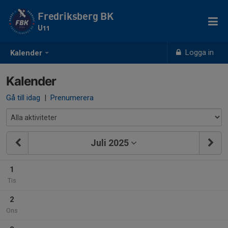
Fredriksberg BK
U11
Logga in
Kalender
Kalender
Gå till idag
|
Prenumerera
Juli 2025
1
Tis
2
Ons