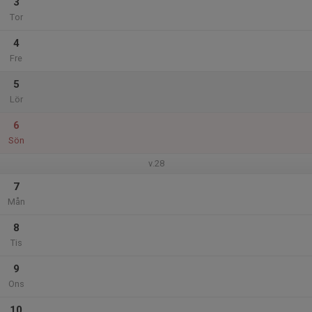
3
Tor
4
Fre
5
Lör
6
Sön
v.28
7
Mån
8
Tis
9
Ons
10