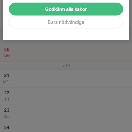
Tor
Godkänn alla kakor
18
Fre
Bara nödvändiga
19
Lör
20
Sön
v.30
21
Mån
22
Tis
23
Ons
24