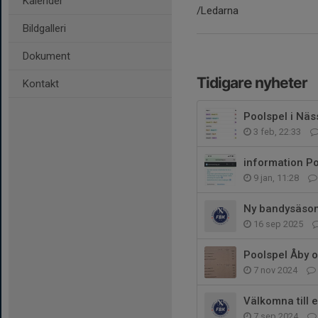
Kalender
/Ledarna
Bildgalleri
Dokument
Tidigare nyheter
Kontakt
Poolspel i Näs
3 feb, 22:33
information Po
9 jan, 11:28
Ny bandysäson
16 sep 2025
Poolspel Åby o
7 nov 2024
Välkomna till 
7 sep 2024