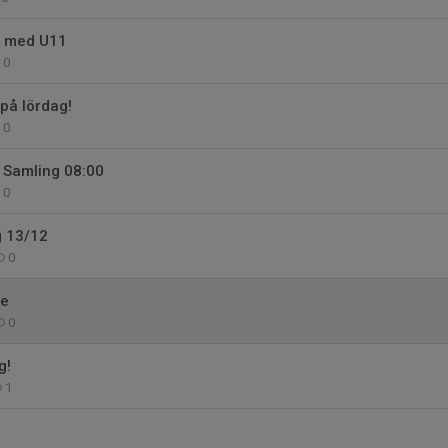
4 med U11
0
på lördag!
0
. Samling 08:00
0
g 13/12
0
ge
0
g!
1