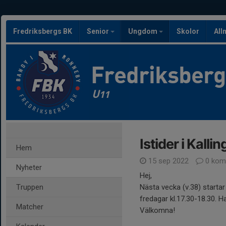
Fredriksbergs BK
Senior
Ungdom
Skolor
All
Fredriksber
U11
Istider i Kallin
Hem
15 sep 2022
0 kom
Nyheter
Hej,
Truppen
Nästa vecka (v.38) startar 
fredagar kl.17.30-18.30. Ha
Matcher
Välkomna!