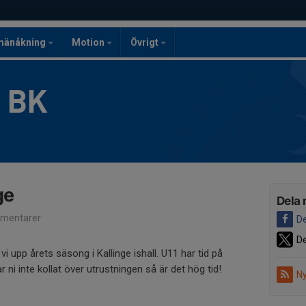
mänåkning
Motion
Övrigt
g BK
ge
Dela 
mentarer
De
De
vi upp årets säsong i Kallinge ishall. U11 har tid på
r ni inte kollat över utrustningen så är det hög tid!
Ny