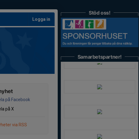
Stöd oss!
Logga in
Samarbetspartner!
nyhet
la på Facebook
la på X
heter via RSS