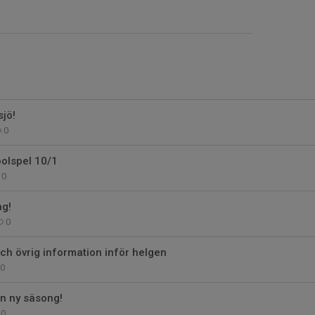
sjö!
0
olspel 10/1
0
g!
0
ch övrig information inför helgen
0
en ny säsong!
0