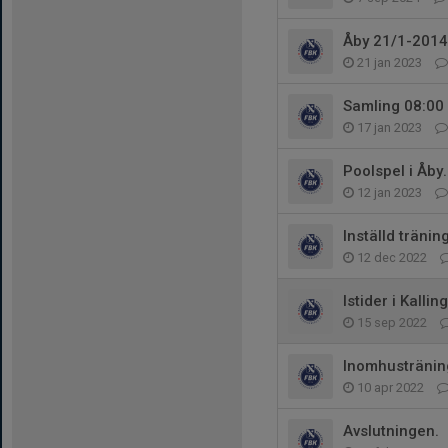
Åby 21/1-201
21 jan 2023
Samling 08:00 
17 jan 2023
Poolspel i Åby
12 jan 2023
Inställd tränin
12 dec 2022
Istider i Kallin
15 sep 2022
Inomhustränin
10 apr 2022
Avslutningen.