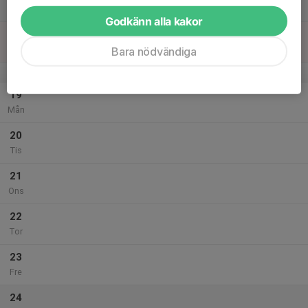
Lör
Godkänn alla kakor
18
Sön
Bara nödvändiga
v.29
19
Mån
20
Tis
21
Ons
22
Tor
23
Fre
24