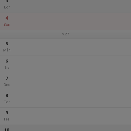
3
Lör
4
Sön
v.27
5
Mån
6
Tis
7
Ons
8
Tor
9
Fre
10