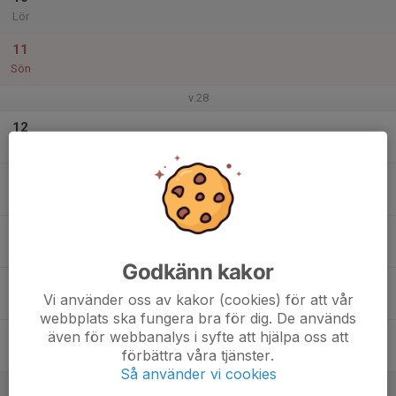
Lör
11
Sön
v.28
12
Mån
13
Tis
14
Ons
Godkänn kakor
15
Vi använder oss av kakor (cookies) för att vår
Tor
webbplats ska fungera bra för dig. De används
även för webbanalys i syfte att hjälpa oss att
16
förbättra våra tjänster.
Fre
Så använder vi cookies
17