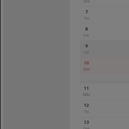
Ons
7
Tor
8
Fre
9
Lör
10
Sön
11
Mån
12
Tis
13
Ons