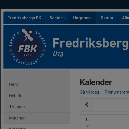
Fredriksbergs BK
Senior
Ungdom
Skolor
All
Fredriksber
U13
Kalender
Hem
Gå till idag
|
Prenumerer
Nyheter
Truppen
Matcher
1
Fre