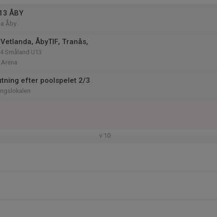
U13 ÅBY
na Åby
Vetlanda, ÅbyTIF, Tranås,
24 Småland U13
 Arena
tning efter poolspelet 2/3
ingslokalen
v.10