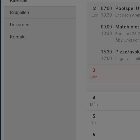
Kalender
2
07:00
Poolspel 
Bildgalleri
13:30
Lör
Ericsson Are
Dokument
09:00
Match mot 
13:30
Poolspel 23-
Kontakt
Åby, Eriksson
15:30
Pizza/avslu
17:00
Lugnevi saml
3
Sön
4
Mån
5
Tis
6