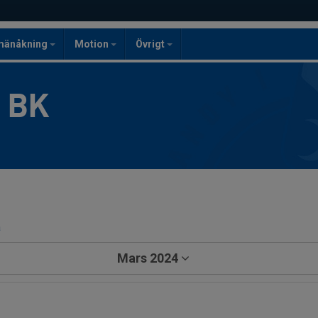
mänåkning
Motion
Övrigt
g BK
a
Mars 2024