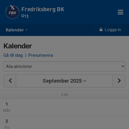
Fredriksberg BK
U13
Logga in
Kalender
Kalender
Gå till idag
|
Prenumerera
September 2025
v.36
1
Mån
2
Tis