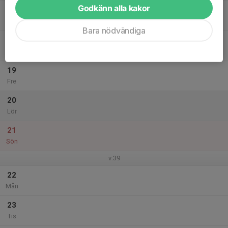
Godkänn alla kakor
17
Ons
Bara nödvändiga
18
Tor
19
Fre
20
Lör
21
Sön
v.39
22
Mån
23
Tis