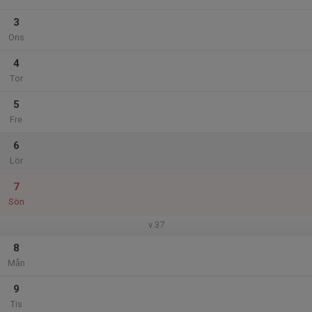
3
Ons
4
Tor
5
Fre
6
Lör
7
Sön
v.37
8
Mån
9
Tis