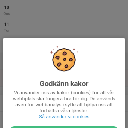
10
Ons
11
Tor
12
Fre
13
Lör
14
Sön
Godkänn kakor
v.38
Vi använder oss av kakor (cookies) för att vår
webbplats ska fungera bra för dig. De används
15
även för webbanalys i syfte att hjälpa oss att
Mån
förbättra våra tjänster.
Så använder vi cookies
16
Tis