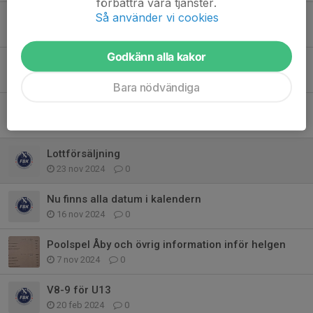
förbättra våra tjänster.
Så använder vi cookies
Säsongens första poolspel
19 nov 2025
0
Godkänn alla kakor
Poolspel i Åby på lördag
24 feb 2025
0
Bara nödvändiga
Poolspel i Vetlanda på lördag!
4 dec 2024
0
Lottförsäljning
23 nov 2024
0
Nu finns alla datum i kalendern
16 nov 2024
0
Poolspel Åby och övrig information inför helgen
7 nov 2024
0
V8-9 för U13
20 feb 2024
0