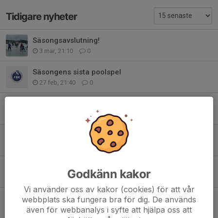
Tidigare nyheter
Säsongsavslutning!
3 mar, 21:10
0
Säsongens sista poolspel
27 feb, 21:40
0
Hemmapoolspel!
29 jan, 22:21
2
Nytt poolspel i Vaggeryd!
14 jan, 22:12
1
Första hemma-poolspelet!
Godkänn kakor
30 dec 2025
0
Vi använder oss av kakor (cookies) för att vår
Poolspel i Vaggeryd
webbplats ska fungera bra för dig. De används
även för webbanalys i syfte att hjälpa oss att
2 dec 2025
0