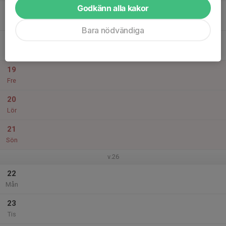
Godkänn alla kakor
17
Ons
Bara nödvändiga
18
Tor
19
Fre
20
Lör
21
Sön
v.26
22
Mån
23
Tis