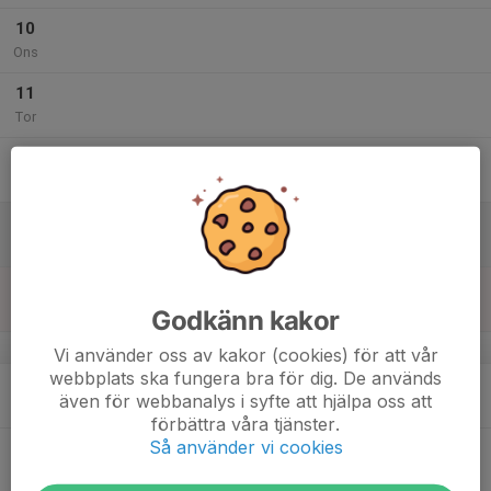
10
Ons
11
Tor
12
Fre
13
Lör
14
Sön
Godkänn kakor
v.25
Vi använder oss av kakor (cookies) för att vår
webbplats ska fungera bra för dig. De används
15
även för webbanalys i syfte att hjälpa oss att
Mån
förbättra våra tjänster.
Så använder vi cookies
16
Tis