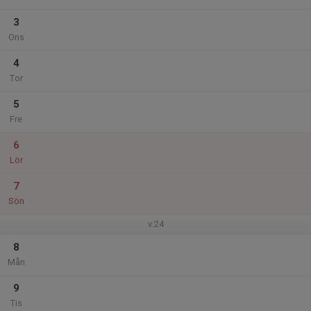
3
Ons
4
Tor
5
Fre
6
Lör
7
Sön
v.24
8
Mån
9
Tis