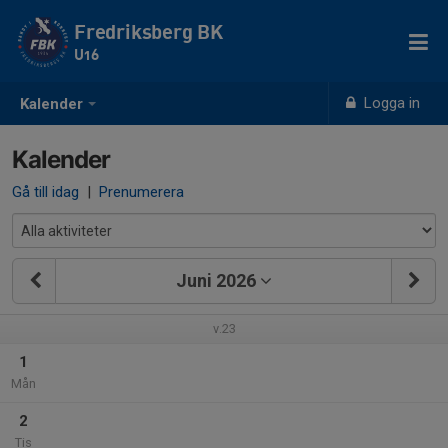
Fredriksberg BK
U16
Logga in
Kalender
Kalender
Gå till idag
|
Prenumerera
Juni 2026
v.23
1
Mån
2
Tis