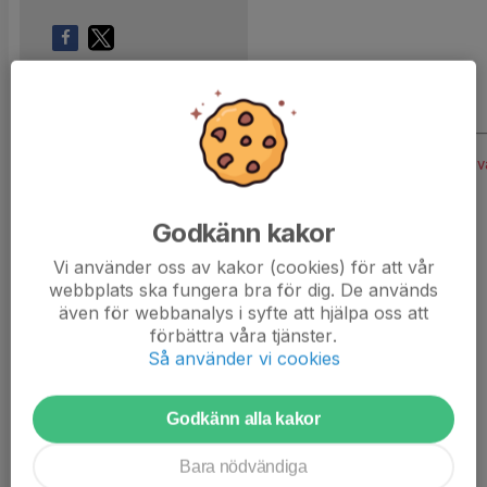
Samling 10:30
Endast kallade kunde anmäla sig till aktiviteten. 13 personer v
Laguppställning
Godkänn kakor
Vi använder oss av kakor (cookies) för att vår
Alvin Palmqvist
webbplats ska fungera bra för dig. De används
även för webbanalys i syfte att hjälpa oss att
förbättra våra tjänster.
Anton Nilsson Berglund
Så använder vi cookies
Godkänn alla kakor
Carl Bornmark Engå
Bara nödvändiga