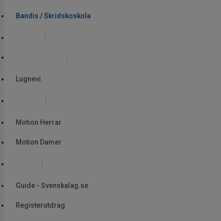
Bandis / Skridskoskola
Skolor
Allmänåkning
Lugnevi
Motion
Motion Herrar
Motion Damer
Övrigt
Guide - Svenskalag.se
Registerutdrag