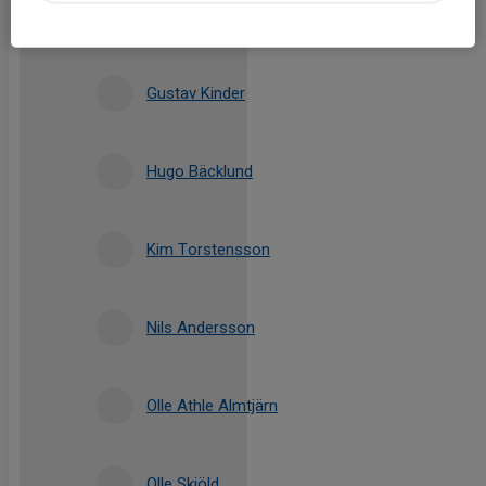
Christian Krohn Rönning
Gustav Kinder
Hugo Bäcklund
Kim Torstensson
Nils Andersson
Olle Athle Almtjärn
Olle Skiöld