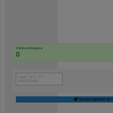
Valda mottagare
0
Skicka kallelse till