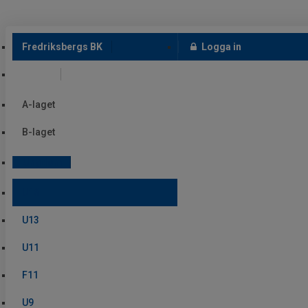
Fredriksbergs BK
Logga in
Senior
A-laget
B-laget
Ungdom
U16
U13
U11
F11
U9