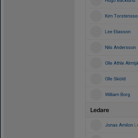
Hugo Bäcklund
Kim Torstensso
Lee Eliasson
Nils Andersson
Olle Athle Almtj
Olle Skiöld
William Borg
Ledare
Jonas Amilon
L