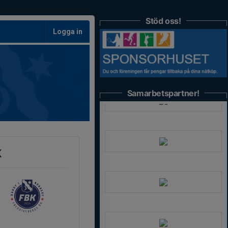
Stöd oss!
Logga in
Samarbetspartner!
K