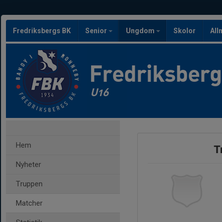
Fredriksbergs BK
Senior
Ungdom
Skolor
All
Fredriksber
U16
Hem
T
Nyheter
Truppen
Matcher