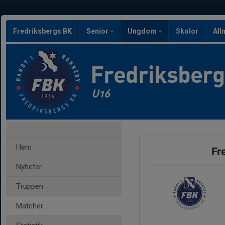
Fredriksbergs BK
Senior
Ungdom
Skolor
All
Fredriksber
U16
Hem
Fr
Nyheter
Truppen
Matcher