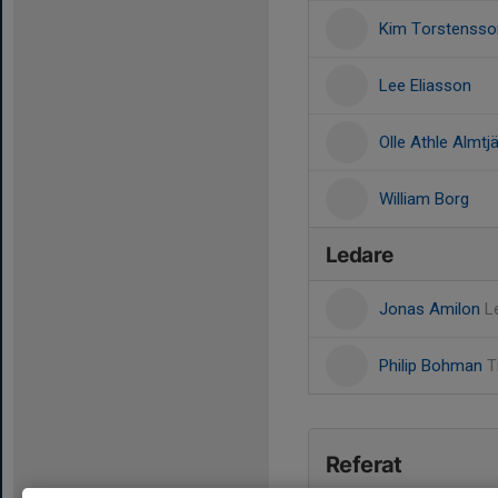
Kim Torstensso
Lee Eliasson
Olle Athle Almtj
William Borg
Ledare
Jonas Amilon
L
Philip Bohman
T
Referat