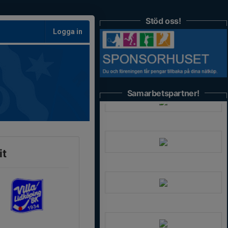
Stöd oss!
Logga in
Samarbetspartner!
it