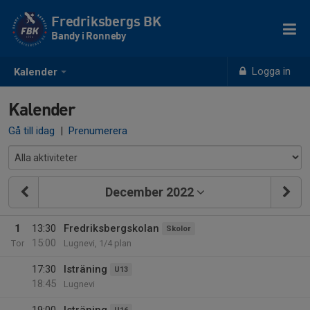
Fredriksbergs BK
Bandy i Ronneby
Logga in
Kalender
Kalender
Gå till idag
|
Prenumerera
December 2022
1
13:30
Fredriksbergskolan
Skolor
15:00
Tor
Lugnevi, 1/4 plan
17:30
Isträning
U13
18:45
Lugnevi