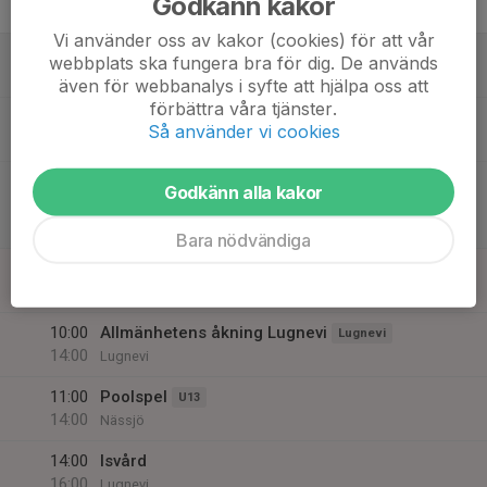
Godkänn kakor
Ericsson Arena Åby
Vi använder oss av kakor (cookies) för att vår
17
07:00
Isvård
webbplats ska fungera bra för dig. De används
09:00
Lör
Lugnevi
även för webbanalys i syfte att hjälpa oss att
förbättra våra tjänster.
10:00
Allmänhetens åkning Lugnevi
Lugnevi
Så använder vi cookies
16:00
Lugnevi
12:00
Match mot Tranås BoIS B
A-laget
Godkänn alla kakor
14:00
Senior Div 2 Småland
OEM Arena, Tranås
Bara nödvändiga
18
07:00
Isvård
09:00
Sön
Lugnevi
10:00
Allmänhetens åkning Lugnevi
Lugnevi
14:00
Lugnevi
11:00
Poolspel
U13
14:00
Nässjö
14:00
Isvård
16:00
Lugnevi