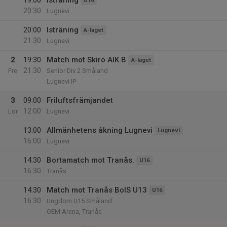
19:00
Isträning
U16
20:30
Lugnevi
20:00
Isträning
A-laget
21:30
Lugnevi
2
19:30
Match mot Skirö AIK B
A-laget
21:30
Fre
Senior Div 2 Småland
Lugnevi IP
3
09:00
Friluftsfrämjandet
12:00
Lör
Lugnevi
13:00
Allmänhetens åkning Lugnevi
Lugnevi
16:00
Lugnevi
14:30
Bortamatch mot Tranås.
U16
16:30
Tranås
14:30
Match mot Tranås BoIS U13
U16
16:30
Ungdom U15 Småland
OEM Arena, Tranås