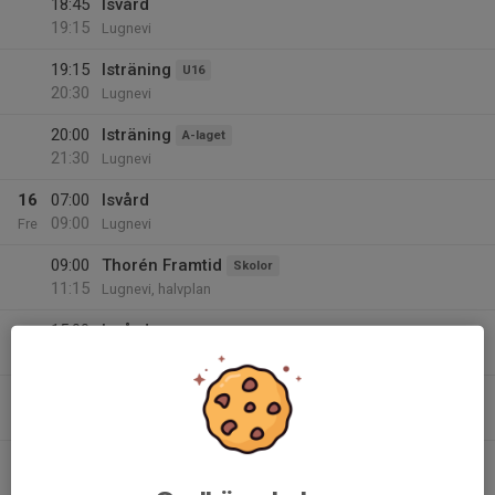
18:45
Isvård
19:15
Lugnevi
19:15
Isträning
U16
20:30
Lugnevi
20:00
Isträning
A-laget
21:30
Lugnevi
16
07:00
Isvård
09:00
Fre
Lugnevi
09:00
Thorén Framtid
Skolor
11:15
Lugnevi, halvplan
15:00
Isvård
17:30
Lugnevi
17:30
Friluftsfrämjandet
18:30
Lugenvi, helplan
19:00
Match mot Åby/Tjureda IF
U16
21:00
Ungdom U15 Småland