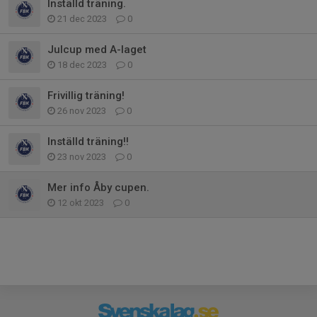
Inställd träning.
21 dec 2023
0
Julcup med A-laget
18 dec 2023
0
Frivillig träning!
26 nov 2023
0
Inställd träning!!
23 nov 2023
0
Mer info Åby cupen.
12 okt 2023
0