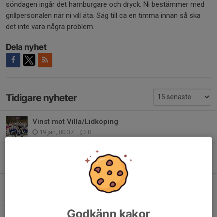
söndagen ingår det hamburgare och dryck. Ni bestämmer med
grillpersonalen när ni vill äta. Säg till ca en timma innan så ska
det inte vara några problem.
Dela nyhet
Tidigare nyheter
Vinst mot Villa/Lidköping
19 jan, 00:37
0
Träning Åby.
1 sep 2025
0
Inställd match!
1 feb 2025
0
Godkänn kakor
Mästarcupen Mölndal