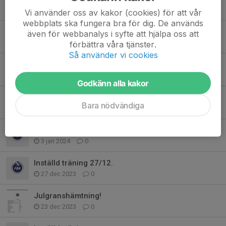
19 jan 2025
0
Vi använder oss av kakor (cookies) för att vår
webbplats ska fungera bra för dig. De används
Träningen inställd 1/1
även för webbanalys i syfte att hjälpa oss att
1 jan 2025
0
förbättra våra tjänster.
Så använder vi cookies
Nicke cup
9 dec 2024
0
Godkänn alla kakor
Träningsläger Vetlanda.
Bara nödvändiga
28 aug 2024
0
Inställd bandycamp.
3 jan 2024
0
Inställd träning 27/12.
27 dec 2023
0
Julgranshämtning!
23 dec 2023
0