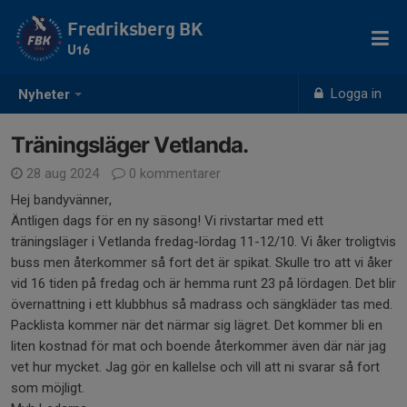
Fredriksberg BK
U16
Logga in
Nyheter
Träningsläger Vetlanda.
28 aug 2024
0 kommentarer
Hej bandyvänner,
Äntligen dags för en ny säsong! Vi rivstartar med ett
träningsläger i Vetlanda fredag-lördag 11-12/10. Vi åker troligtvis
buss men återkommer så fort det är spikat. Skulle tro att vi åker
vid 16 tiden på fredag och är hemma runt 23 på lördagen. Det blir
övernattning i ett klubbhus så madrass och sängkläder tas med.
Packlista kommer när det närmar sig lägret. Det kommer bli en
liten kostnad för mat och boende återkommer även där när jag
vet hur mycket. Jag gör en kallelse och vill att ni svarar så fort
som möjligt.