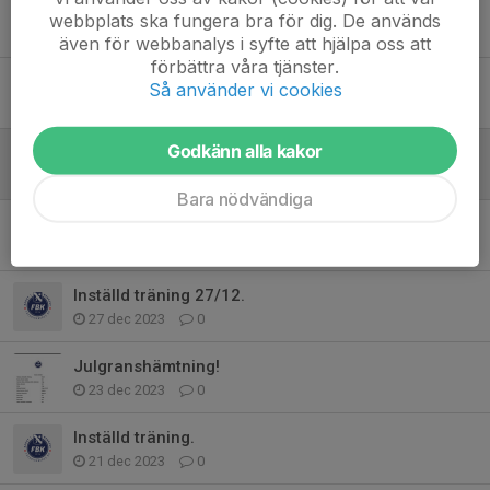
Träningen inställd 1/1
webbplats ska fungera bra för dig. De används
1 jan 2025
0
även för webbanalys i syfte att hjälpa oss att
förbättra våra tjänster.
Nicke cup
Så använder vi cookies
9 dec 2024
0
Godkänn alla kakor
Träningsläger Vetlanda.
28 aug 2024
0
Bara nödvändiga
Inställd bandycamp.
3 jan 2024
0
Inställd träning 27/12.
27 dec 2023
0
Julgranshämtning!
23 dec 2023
0
Inställd träning.
21 dec 2023
0