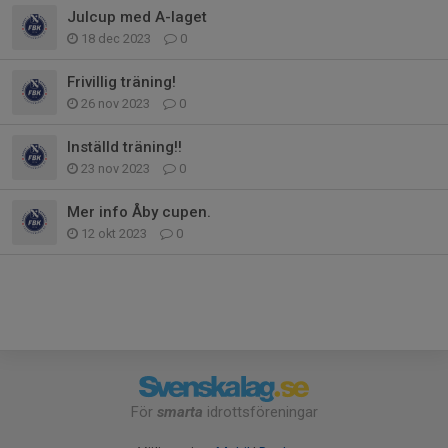
Julcup med A-laget
18 dec 2023
0
Frivillig träning!
26 nov 2023
0
Inställd träning!!
23 nov 2023
0
Mer info Åby cupen.
12 okt 2023
0
För
smarta
idrottsföreningar