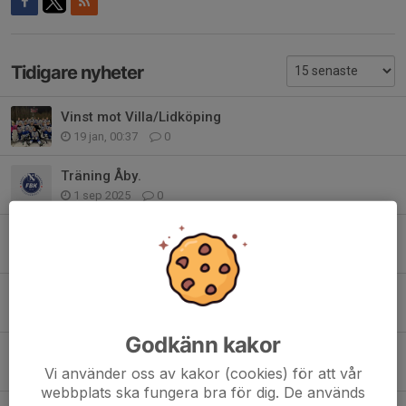
Tidigare nyheter
Vinst mot Villa/Lidköping
19 jan, 00:37
0
Träning Åby.
1 sep 2025
0
Inställd match!
1 feb 2025
0
Mästarcupen Mölndal
19 jan 2025
0
Godkänn kakor
Träningen inställd 1/1
Vi använder oss av kakor (cookies) för att vår
1 jan 2025
0
webbplats ska fungera bra för dig. De används