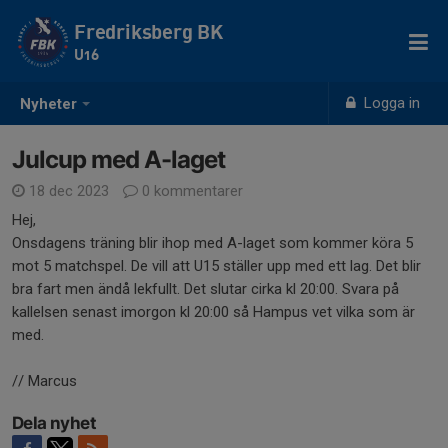
Fredriksberg BK
U16
Logga in
Nyheter
Julcup med A-laget
18 dec 2023
0 kommentarer
Hej,
Onsdagens träning blir ihop med A-laget som kommer köra 5
mot 5 matchspel. De vill att U15 ställer upp med ett lag. Det blir
bra fart men ändå lekfullt. Det slutar cirka kl 20:00. Svara på
kallelsen senast imorgon kl 20:00 så Hampus vet vilka som är
med.
// Marcus
Dela nyhet